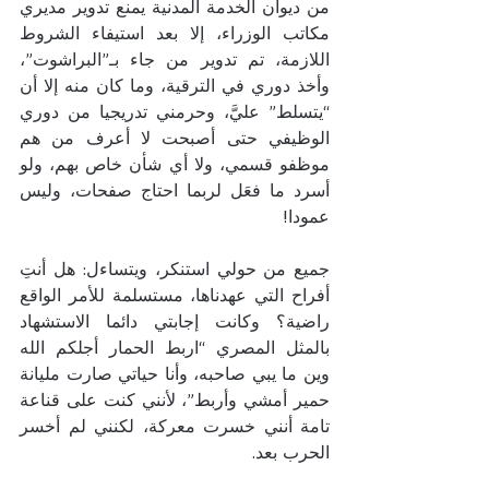
من ديوان الخدمة المدنية يمنع تدوير مديري 
مكاتب الوزراء، إلا بعد استيفاء الشروط 
اللازمة، تم تدوير من جاء بـ”البراشوت”، 
وأخذ دوري في الترقية، وما كان منه إلا أن 
“يتسلط” عليَّ، وحرمني تدريجيا من دوري 
الوظيفي حتى أصبحت لا أعرف من هم 
موظفو قسمي، ولا أي شأن خاص بهم، ولو 
أسرد ما فعَل لربما احتاج صفحات، وليس 
عمودا!
جميع من حولي استنكر، ويتساءل: هل أنتِ 
أفراح التي عهدناها، مستسلمة للأمر الواقع 
راضية؟ وكانت إجابتي دائما الاستشهاد 
بالمثل المصري “اربط الحمار أجلكم الله 
وين ما يبي صاحبه، وأنا حياتي صارت مليانة 
حمير أمشي وأربط”، لأنني كنت على قناعة 
تامة أنني خسرت معركة، لكنني لم أخسر 
الحرب بعد.