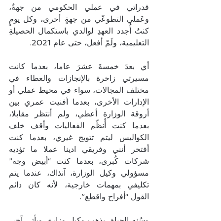
قدراتي في عملي الحكومي من جهةٌ، 
وعَملي التطوعّي من جهةٍ أخرى، وكل يومٍ 
كنتُ أُجدد العهدِ لوالدي باستكمال الحصيلةِ 
التعليمية، ولَمْ أفعل، حتى عام 2021.
أي بعدَ خمسةَ عشرَ عاما، بعدما كانت 
مسيرتي زاخرة بالإنجازات والعطاء في 
مختلف المجالات، سواء في محيط عملي أو 
الإدارات الأخرى، بعدما أفنيت عمري بين 
أروقة الوزارة أعطي، ولم أنتظر مقابلا، 
بعدما كنت أُنظّم الفعاليات وأقف خلف 
الكواليس ليتم تتويج غيري، بعدما كنت 
أفتخر أنني وفريقي ادينا عملا ما تؤديه 
شركات كُبرى، بعدما كنت “أبيض وجه” 
مسؤولي وكيل الوزارة، آنذاك، عندما يتم 
تكليفي بمهمات خارجية، لأنه كان دائم 
القول “أفراح واقطع”.
وسُنه الحياة، يذهب وكيل وزارة، ويأتي آخر، 