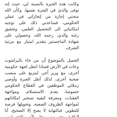
وكانت هذه الخيرة بالنسبة لي، حيث إنه 
توفى والدي في الفترة نفسها، وكأن الله 
منحني إجازة من إنجازاتي في عملي 
الحكومي، فساعدني ذلك على توجيه 
امكانياتي الى التحصيل العلمي، وتحقيق 
رغبة والدي، رحمه الله، وحصولي على 
شهادة الماجستير بتقدير امتياز مع مرتبة 
الشرف.
الجميل بالموضوع أن من جاء بالبراشوت 
وعاث في الأرض فسادا انتقل لجهة حكومية 
أخرى، مع وزير آخر، ليتربع على منصب 
ضحية أخرى، لذلك أنقل العبرة وأوصي 
زملائي الموظفين في القطاع الحكومي 
خصوصا، بعدم الاستسلام، ومواجهة 
العقبات، ومعرفة كيفية تسخير امكاناتهم 
لمواجهة الظروف الصعبة، وتحويلها فرصة 
للتطوير، فبالنهاية لا يصح إلا الصحيح، أنا 
الباقية وهو من رحل لأن ولاءه ليس 