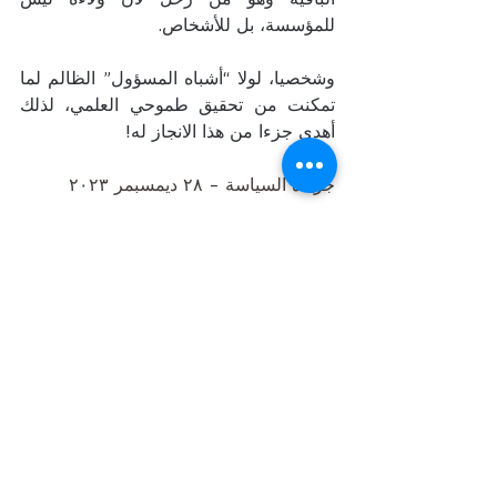
للمؤسسة، بل للأشخاص.
وشخصيا، لولا “أشباه المسؤول” الظالم لما 
تمكنت من تحقيق طموحي العلمي، لذلك 
أهدي جزءا من هذا الانجاز له!
جريدة السياسة - ٢٨ ديمسبمر ٢٠٢٣ 
https://alseyassah.com/اربط-الحمار-
وين-ما-يبي-المسؤول/
See All
Recent Posts