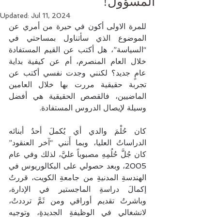
المسؤول!
Updated:
Jul 11, 2024
للمرة الاولى أكون في حيرة من أمري عن 
الموضوع الذي سأتناول بمساحتي في 
“السياسة”، هل أكتب عن القيم المستفادة 
خلال العام المنصرم، أم عن كيفية بداية 
عامٍ جديد؟ لكنني وجدت نفسي أكتب عن 
تجربة حقيقية مررت بها خلال العامين 
الماضيين، فالقصص الحقيقية هي أفضل 
وسيلة لإيصال الدروس المستفادة.
كان حُلْمَ والدي أي يُكملَ أحدُ أبنائه 
الدراساتُ العليا، وبما أَنني “آخر العنقود” 
كان جُلَّ حُلُمِهِ مصبوباً عليَّ، لذلك وفي عام 
2005، وبعد حصولي على البكالوريوس في 
الهندسةِ المدنيةِ من جامعةِ الكويت، قررتُ 
إكمالَ دراسةِ الماجستير في الإدارة، 
وباشرتُ تقديم أوراقي ومن ثَمَّ ترددتُ، 
لانشغالي في الوظيفةِ الجديدةِ، وتوجيه 