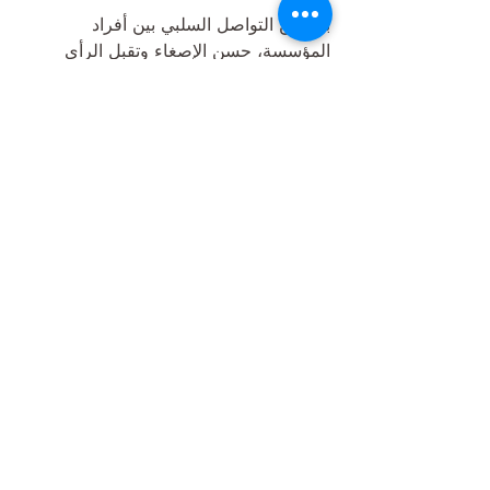
بدلا من التواصل السلبي بين أفراد 
المؤسسة، حسن الإصغاء وتقبل الرأي 
الآخر بدلا عن عدم الانفتاح على الآخرين، 
وجود
حاله من الشغف المستمر بالعمل بدلا من 
انعدامه، وأخيرا العمل تحت الضغط بدلا من 
الهروب من المسؤولية، جميع ما سبق
ذكره مسؤوليات تقع على عاتق القيادي 
الناجح تتطلب بالمقابل موظفين لديهم 
قبول للتعامل بهذا الذكاء وإلا فإن 
مسؤوليات
القيادي ستتحول إلى أعباء تبطئ من 
سرعة الإنجاز وتحقيق أهداف المؤسسة، 
ختاما، الذكاء العاطفي في المؤسسة له 
دور مهم حيث يساهم في بناء بيئة عمل 
صحية ومثمرة تحقق التوازن والاستدامة.