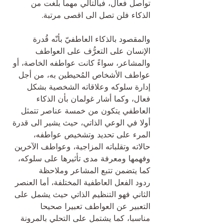
تواصل فعال، فبالتالي مهما بلغت من 
الذكاء فلن تصل الى اقصى مرتبة.
والمقصود بالذكاء العاطفيّ بأنّه قُدرة 
الإنسان على التعرُّف على العواطف 
والمشاعر، سواءً كانت عواطفه الخاصة، أو
عواطف الأشخاص المُحيطين به، من أجل 
إدارة سلوكه وعلاقاته الشخصية بشكل 
فعال، وكما أشار غولمان بأن الذكاء
العاطفي يتكون من خمسة عناصر تتمثل 
أولا في الوعي الذاتي، حيث يشير الى قدرة 
المرء على تحديد وتشخيص عواطفه،
حالاته وتقلباته المزاجية، وعواطف الآخرين 
وفهمها ومعرفة مدى تأثيرها على سلوكه، 
كما يتضمن تتبع المشاعر وملاحظة
ردود الفعل العاطفية المختلفة، أما العنصر 
الثاني فهو التنظيم الذاتي حيث يشمل على 
التعبير عن العواطف تعبيرا صحيحا
مناسبا، كما يشتمل على التحلي بالمرونة 