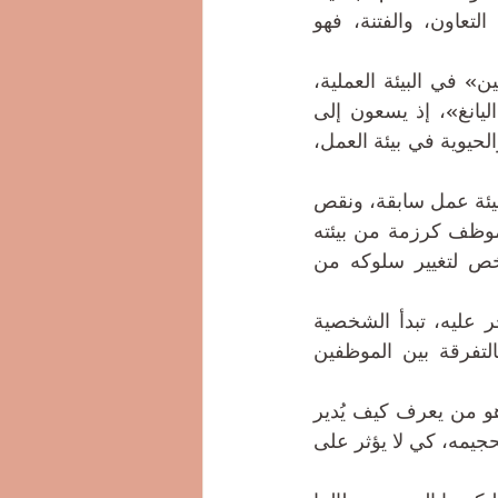
لليين، فهو يظهر سلوكيات سلبية، مثل التشاؤم، والتكرار في الانتقاد، وقلة التعاون، والفتنة، فهو 
وبما أن هذا السلوك يميل إلى التسبب في التوتر والفوضى، فإنه يزيد من «اليين» في البيئة العملية، 
ومن ناحية أخرى، يمكن أن تكون الموظفين الإيجابيين والمتعاونين تجسيدًا لـ»اليانغ»، إذ يسعون إلى 
تعزيز الإنتاجية، وبناء العلاقات الجيدة مع الزملاء الآخرين، مما يزيد من النشاط والحيوية في بيئة العمل، 
عوامل عدة تؤدي إلى ولادة الشخصية السامة عند الشخص، كالتجارب السابقة لبيئة عمل سابقة، ونقص 
المهارات الاجتماعية، والضغوط النفسية، وغيرها من الأسباب التي جاءت مع الموظف كرزمة من بيئته 
الى المؤسسة، والتي لا يستطيع الآخرون تغييرها إلا بالتدريب المستمر للشخص لتغيير سلوكه من 
وعندما يشعر هذا الموظف السام بالتهميش في العمل أو بمفاضلة موظف آخر عليه، تبدأ الشخصية 
السامة بالنمو تدريجيا كالجنين، فيبدأ بدس السميّة في بيئة العمل، ويشرع بالتفرقة بين الموظفين 
وجود أنماط مختلفة من الشخصيات في العمل أمر طبيعي، والمسؤول الذكي هو من يعرف كيف يُدير 
هذا الموظف السام، فإن لم يستطع تغير سلوكه بالتدريب، فلا بد من المسؤول تحجيمه، كي لا يؤثر على 