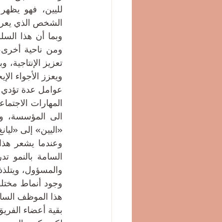
الشخص الذي يعرقل 
ويعزز الأجواء الإيج
«اليين» إلى «ليانغ
والمسؤول، ويتلذذ 
بقية أعضاء الفريق