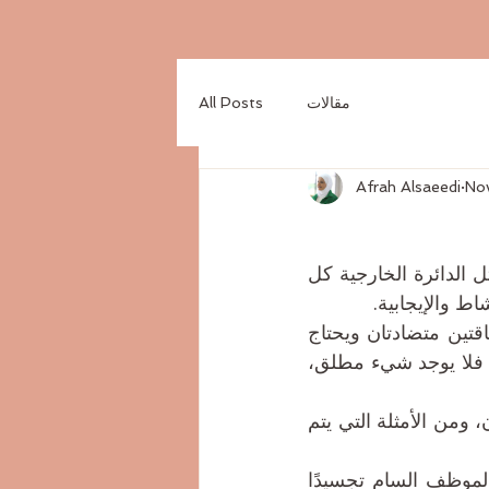
مقالات
All Posts
Afrah Alsaeedi
No
علامة الين واليانغ (Yin and Yang) هي علامة في العلم الصيني القديم، اذ تمثل الدائرة الخارجية كل 
ط والإيجابية.
والأسود، وهو طاقة «اليين» التي تعبر عن السكون والضعف والسلبية، لأن الطاقتين متضادتان ويحتاج 
كلٌّ منها للآخر، حيث يكون هناك تداخل بينهما، وتكامل دائما بين الأبيض والأسود، فلا يوجد شيء مطلق، 
إن توازن هذين العنصرين هو ما يحقق الهدوء والتناغم في الطبيعة، ولدى الإنسان، ومن الأمثلة التي يتم 
وعندما نطبق هذا المفهوم على بيئة العمل، يمكننا رؤية كيف يمكن أن يكون الموظف السام تجسيدًا 