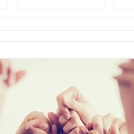
جارية
فاسد ويتكلم
لملوك
لوحظ في السنوات الأخيرة ان
الخلافة لمدة تقرب من 30 عاما،
معظم المسؤولين السابقين من
 حكمه
وزراء وقياديين قد أخذوا من اللقاءات
ياته،
بأنواعها المختلفة وسيلة لبث
سمومهم للجمهور...