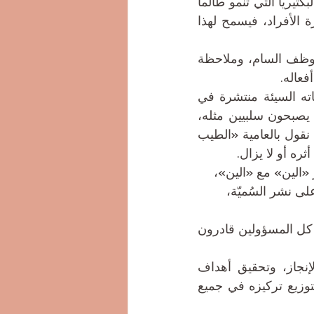
لكن تكمن المعضلة هنا إذا تمت إثارة طاقة «اليين» في العمل نفسه، فتصبح كالبكتيريا التي تنمو طالما 
توافرت بيئة ملائمة لها، اذ كيف لا تتكاثر اذ كان هناك مسؤول لا يتقن فن إدارة الأفراد، فيسمح لهذا 
لذلك، وللحفاظ على بيئة عمل صحية منجزه، لا بد من الانتباه والتعرف على الموظف السام، وملاحظة 
فعاله.
في بعض الأحيان قد لا يستجيب الموظف إلى التحسين والتغيير، وتبقى سلوكياته السيئة منتشرة في 
جميع أرجاء مكان العمل، الأمر الذي يجعل باقي أعضاء الفريق أكثر عرضة بأن يصبحون سلبيين مثله، 
لذلك لابد على المسؤول فصله عن بقية الموظفين، بطريقة أو أخرى، لأنه وكما نقول بالعامية «الطيب 
ثره أو لا يزال.
 «الين» مع «الين»، 
ى نشر السُميّة، 
كم موظفا ساما في محيط بيئة العمل؟ وهل لو أطعمنا فَمه اسْتَحَت عيناه؟ وَهل كل المسؤولين قادرون 
تساؤلات عدة، ونحن بغنى عنها لأن المفترض أن يكون شغلنا الشاغل هو الإنجاز، وتحقيق أهداف 
المؤسسة، لكن نظراً لوجود خلل في تكوين شخصية البعض يضطر المسؤول لتوزيع تركيزه في جميع 