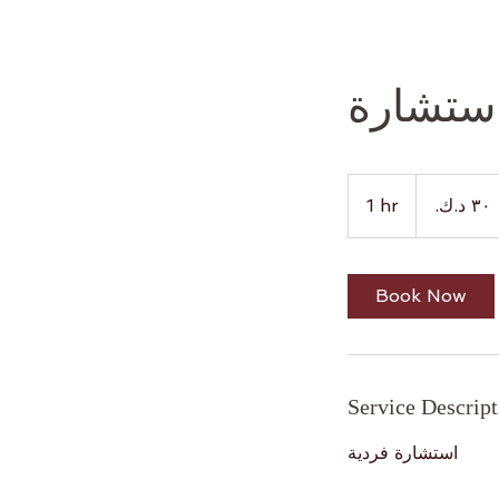
ستشارة
٣٠
دينار
1 hr
1
كويتي
h
Book Now
Service Descript
استشارة فردية