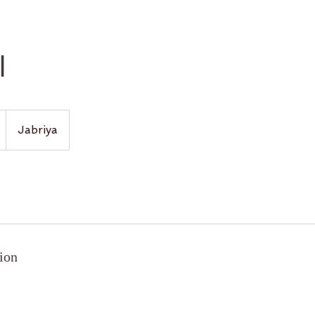
ا
Jabriya
ion