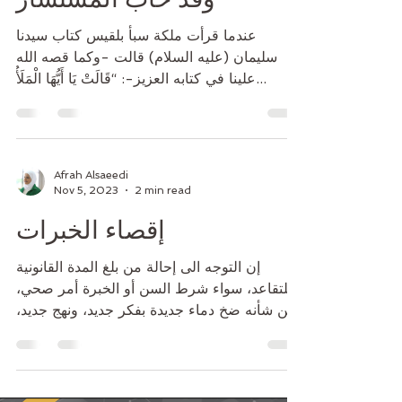
وقد خاب المستشار
عندما قرأت ملكة سبأ بلقيس كتاب سيدنا
سليمان (عليه السلام) قالت -وكما قصه الله
علينا في كتابه العزيز-: “قَالَتْ يَا أَيُّهَا الْمَلَأُ...
Afrah Alsaeedi
Nov 5, 2023
2 min read
إقصاء الخبرات
إن التوجه الى إحالة من بلغ المدة القانونية
للتقاعد، سواء شرط السن أو الخبرة أمر صحي،
من شأنه ضخ دماء جديدة بفكر جديد، ونهج جديد،
الأمر...