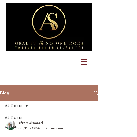
Blog
All Posts
All Posts
Afrah Alsaeedi
مقالات
Jul 11, 2024
2 min read