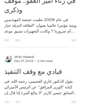
في رثاء أمير العفو.. موقف
وذكرى
في عام 2009 نظمت جمعية المهندسين
الكويتية مؤتمرا عالميا بعنوان “الطاقة البديلة خيار
أم ضرورة”؟ وكانت التجهيزات تسبق موعد
إقامته بنحو...
Afrah Alsaeedi
Dec 27, 2023
2 min read
قيادي مع وقف التنفيذ
يقول الدكتور غازي القصيبي، رحمه الله، في
كتابة “الوزير المرافق” عن الرئيس الأميركي
السابق جيمي كارتر “لا يبالغ المرء إذا قال إن
كارتر كان...